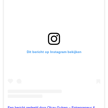
Dit bericht op Instagram bekijken
Een bericht gedeeld door Olcay Gulsen – Entrepreneur & Activist (@olcay)