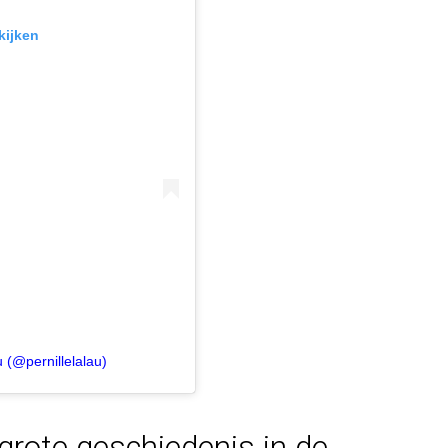
kijken
 (@pernillelalau)
 grote geschiedenis in de