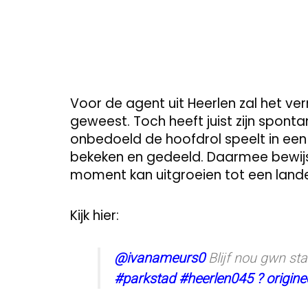
Voor de agent uit Heerlen zal het v
geweest. Toch heeft juist zijn spont
onbedoeld de hoofdrol speelt in ee
bekeken en gedeeld. Daarmee bewijst
moment kan uitgroeien tot een landeli
Kijk hier:
@ivanameurs0
Blijf nou gwn st
#parkstad
#heerlen045
? origin