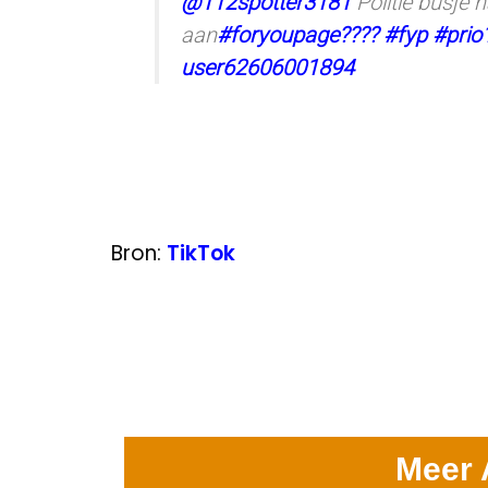
@112spotter3181
Politie busje 
aan
#foryoupage????
#fyp
#prio
user62606001894
Bron:
TikTok
Meer 