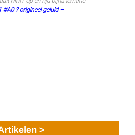
haalt MMT op en rijd bijna iemand
1
#A0
? origineel geluid –
Artikelen >