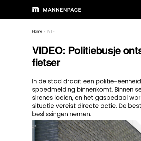
Home
WTF
VIDEO: Politiebusje ont
fietser
In de stad draait een politie-eenhei
spoedmelding binnenkomt. Binnen sec
sirenes loeien, en het gaspedaal wor
situatie vereist directe actie. De be
beslissingen nemen.