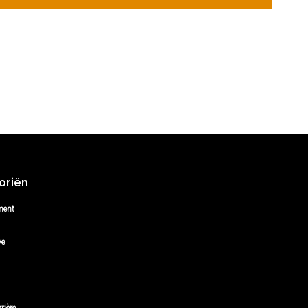
oriën
ment
ve