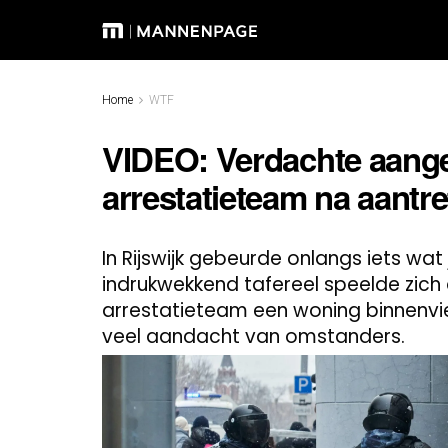
Home
WTF
VIDEO: Verdachte aang
arrestatieteam na aantr
In Rijswijk gebeurde onlangs iets wa
indrukwekkend tafereel speelde zich 
arrestatieteam een woning binnenviel
veel aandacht van omstanders.