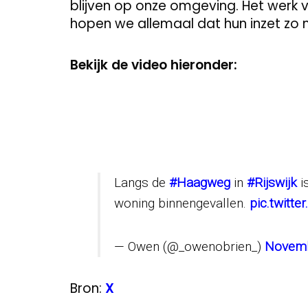
blijven op onze omgeving. Het werk v
hopen we allemaal dat hun inzet zo m
Bekijk de video hieronder:
Langs de
#Haagweg
in
#Rijswijk
i
woning binnengevallen.
pic.twitt
— Owen (@_owenobrien_)
Novemb
Bron:
X