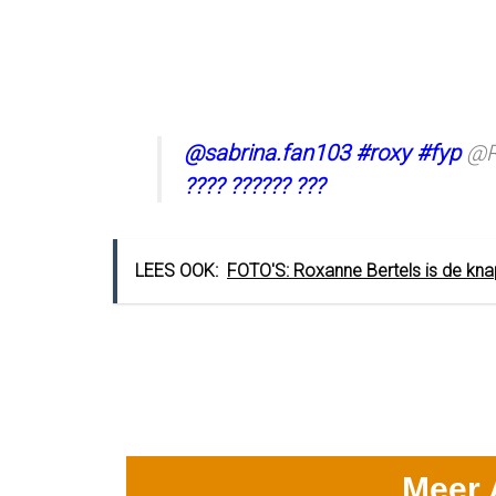
@sabrina.fan103
#roxy
#fyp
@R
???? ?????? ???
LEES OOK:
FOTO'S: Roxanne Bertels is de kna
Meer 