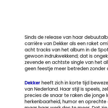
Sinds de release van haar debuutal
carrière van Dekker als een raket 
acht tracks van het album in de Spoti
gewoon indrukwekkend; dat is ongek
zevende en achtste single van het al
geen feestje meer betreden zonder da
Dekker
heeft zich in korte tijd bewe
van Nederland. Haar stijl is speels, z
precies de snaar te raken die jonge 
herkenbaarheid, humor en oprechte em
maar haar werk des te meer. Dat zie je