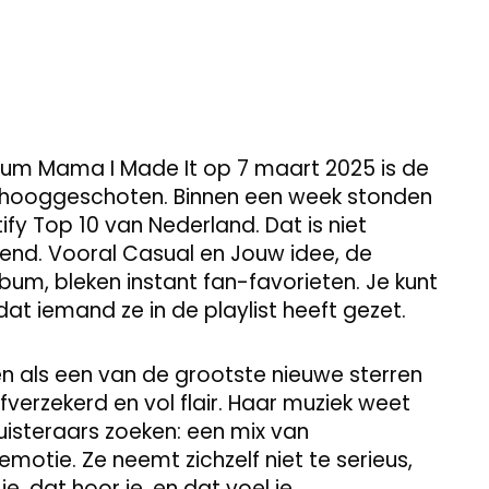
bum Mama I Made It op 7 maart 2025 is de
omhooggeschoten. Binnen een week stonden
fy Top 10 van Nederland. Dat is niet
end. Vooral Casual en Jouw idee, de
bum, bleken instant fan-favorieten. Je kunt
t iemand ze in de playlist heeft gezet.
zen als een van de grootste nieuwe sterren
elfverzekerd en vol flair. Haar muziek weet
luisteraars zoeken: een mix van
otie. Ze neemt zichzelf niet te serieus,
, dat hoor je, en dat voel je.