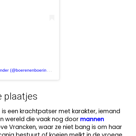
E
en bericht gedeeld door Boeren- en boerinnenkalender (@boerenenboerinnenkalender)
e plaatjes
e is een krachtpatser met karakter, iemand
n wereld die vaak nog door
mannen
ve Vrancken, waar ze niet bang is om haar
cania bestuurt of koeien melkt in de vroege