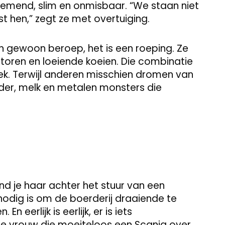
rnemend, slim en onmisbaar. “We staan niet
 hen,” zegt ze met overtuiging.
n gewoon beroep, het is een roeping. Ze
toren en loeiende koeien. Die combinatie
ek. Terwijl anderen misschien dromen van
odder, melk en metalen monsters die
ind je haar achter het stuur van een
nodig is om de boerderij draaiende te
 eerlijk is eerlijk, er is iets
e vrouw die moeiteloos een Scania over