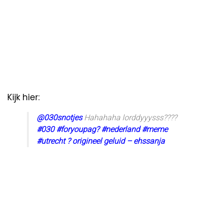
Kijk hier:
@030snotjes
Hahahaha lorddyyysss????
#030
#foryoupag?
#nederland
#meme
#utrecht
? origineel geluid – ehssanja