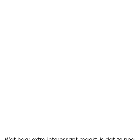
Wat haar extra interessant maakt, is dat ze nog