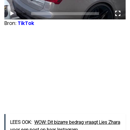
Current
Total
00:00
00:25
time
duration
Bron:
TikTok
LEES OOK:
WOW: Dit bizarre bedrag vraagt Lies Zhara
voor een post op haar Instagram