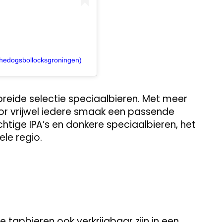
thedogsbollocksgroningen)
reide selectie speciaalbieren. Met meer
oor vrijwel iedere smaak een passende
chtige IPA’s en donkere speciaalbieren, het
ele regio.
e tapbieren ook verkrijgbaar zijn in een