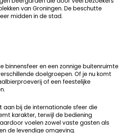
rgen beergarden die door veel bezoekers
 plekken van Groningen. De beschutte
eer midden in de stad.
ge binnensfeer en een zonnige buitenruimte
verschillende doelgroepen. Of je nu komt
albierproeverij of een feestelijke
n.
t aan bij de internationale sfeer die
emt karakter, terwijl de bediening
Daardoor voelen zowel vaste gasten als
nnen de levendige omgeving.