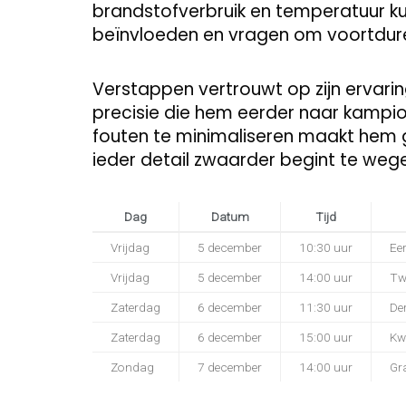
brandstofverbruik en temperatuur ku
beïnvloeden en vragen om voortdure
Verstappen vertrouwt op zijn ervar
precisie die hem eerder naar kampi
fouten te minimaliseren maakt hem ge
ieder detail zwaarder begint te weg
Dag
Datum
Tijd
Vrijdag
5 december
10:30 uur
Eer
Vrijdag
5 december
14:00 uur
Twe
Zaterdag
6 december
11:30 uur
Der
Zaterdag
6 december
15:00 uur
Kw
Zondag
7 december
14:00 uur
Gr