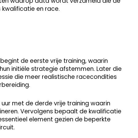
nten waarop data wordt verzameld die de
 kwalificatie en race.
egint de eerste vrije training, waarin
n initiële strategie afstemmen. Later die
ssie die meer realistische racecondities
bereiding.
uur met de derde vrije training waarin
neren. Vervolgens bepaalt de kwalificatie
 essentieel element gezien de beperkte
rcuit.