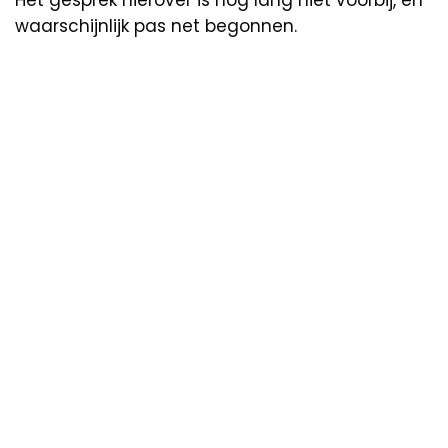
Het gesprek hierover is nog lang niet voorbij, en
waarschijnlijk pas net begonnen.