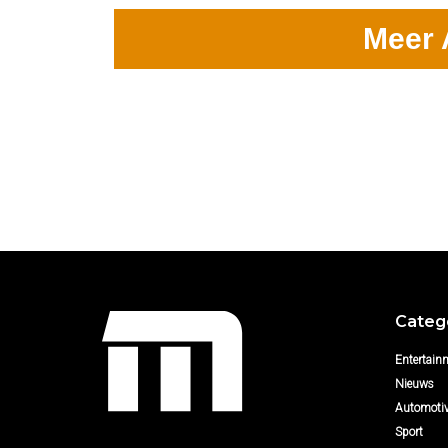
Meer 
Categ
Entertain
Nieuws
Automoti
Sport