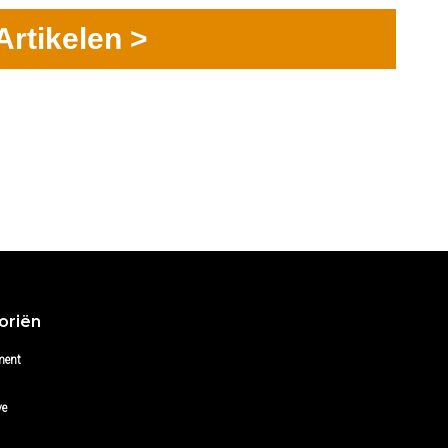
Artikelen >
oriën
ment
ve