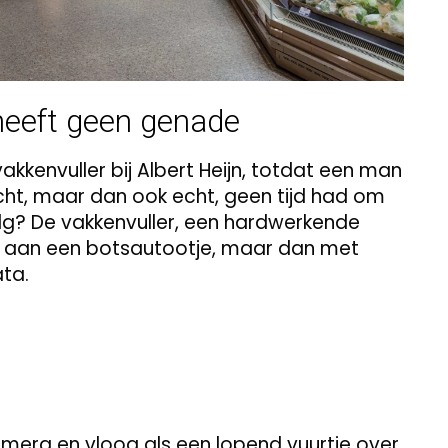
heeft geen genade
kenvuller bij Albert Heijn, totdat een man
echt, maar dan ook echt, geen tijd had om
olg? De vakkenvuller, een hardwerkende
nk aan een botsautootje, maar dan met
ta.
era en vloog als een lopend vuurtje over