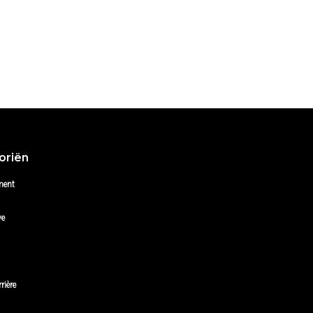
oriën
ment
ve
rière