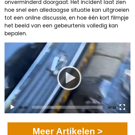
onverminderd doorgaat. Het incident laat zien
hoe snel een alledaagse situatie kan uitgroeien
tot een online discussie, en hoe één kort filmpje
het beeld van een gebeurtenis volledig kan
bepalen.
Video
Player
Current
Total
00:00
00:18
time
duration
Meer Artikelen >