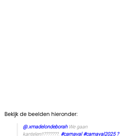
Bekijk de beelden hieronder:
@.xmadelondeborah
We gaan
kantelen!!???????.
#carnaval
#carnaval2025
?