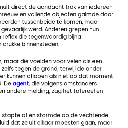
ult direct de aandacht trok van iedereen
chreeuw en vallende objecten galmde door
obeerden tussenbeide te komen, maar
e gevaarlijk werd. Anderen grepen hun
 reflex die tegenwoordig bijna
 in drukke binnensteden.
n, maar die voelden voor velen als een
zelfs tegen de grond, terwijl de ander
ter kunnen aflopen als niet op dat moment
d. De
agent
, die volgens omstanders
en andere melding, zag het tafereel en
or, stapte af en stormde op de vechtende
 luid dat ze uit elkaar moesten gaan, maar