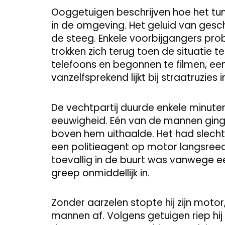
Ooggetuigen beschrijven hoe het tum
in de omgeving. Het geluid van ges
de steeg. Enkele voorbijgangers pr
trokken zich terug toen de situatie t
telefoons en begonnen te filmen, een
vanzelfsprekend lijkt bij straatruzies
De vechtpartij duurde enkele minute
eeuwigheid. Eén van de mannen ging 
boven hem uithaalde. Het had slech
een politieagent op motor langsree
toevallig in de buurt was vanwege e
greep onmiddellijk in.
Zonder aarzelen stopte hij zijn mot
mannen af. Volgens getuigen riep hij