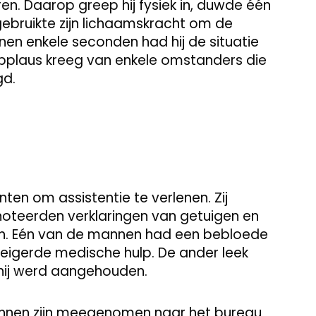
ren. Daarop greep hij fysiek in, duwde één
ebruikte zijn lichaamskracht om de
nnen enkele seconden had hij de situatie
applaus kreeg van enkele omstanders die
gd.
nten om assistentie te verlenen. Zij
noteerden verklaringen van getuigen en
n. Eén van de mannen had een bebloede
 weigerde medische hulp. De ander leek
 hij werd aangehouden.
annen zijn meegenomen naar het bureau