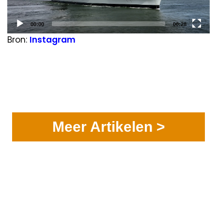
Current
Total
00:00
00:28
time
duration
Bron:
Instagram
Meer Artikelen >