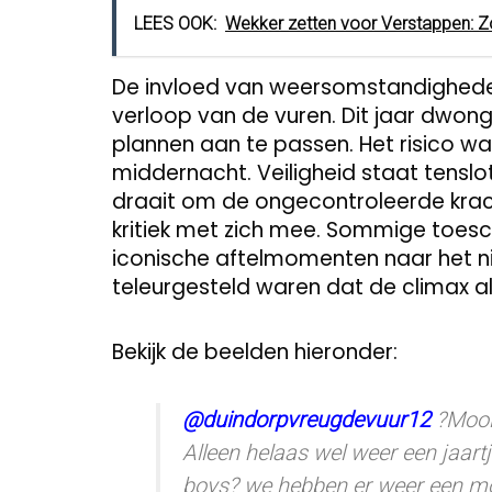
LEES OOK:
Wekker zetten voor Verstappen: 
De invloed van weersomstandigheden s
verloop van de vuren. Dit jaar dwon
plannen aan te passen. Het risico 
middernacht. Veiligheid staat tenslot
draait om de ongecontroleerde krach
kritiek met zich mee. Sommige toes
iconische aftelmomenten naar het ni
teleurgesteld waren dat de climax al
Bekijk de beelden hieronder:
@duindorpvreugdevuur12
?Mooi
Alleen helaas wel weer een jaar
boys? we hebben er weer een moo