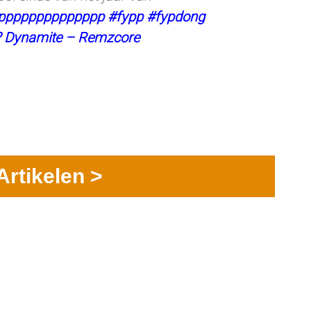
pppppppppppppp
#fypp
#fypdong
? Dynamite – Remzcore
Artikelen >