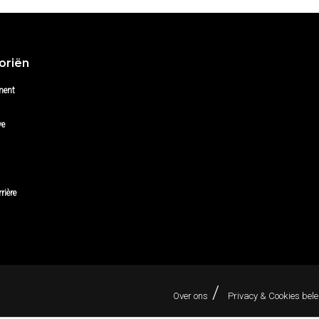
oriën
ment
ve
rière
Over ons
Privacy & Cookies bele