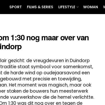
SPORT
FILMS & SERIES
LIFESTYLE
WOMAN
r om 1:30 nog maar over van
indorp
ulair gezicht: de vreugdevuren in Duindorp
traditie staat symbool voor samenkomst,
racht de harde wind op oudejaarsavond een
gebouwd met precisie en toewijding,
gaan. Het moment was magisch, maar ook
ber staken de bouwers hun meesterwerk
nde vuurwerkshow die de hemel verlichtte.
 Om 1:30 was dit nog over en tegen de