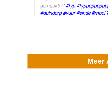
gemaakt!??
#fyp
#fyppppppppp
#duindorp
#vuur
#einde
#mooi
Meer 