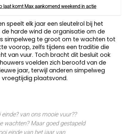
Zo laat komt Max aankomend weekend in actie
peelt elk jaar een sleutelrol bij het
g de harde wind de organisatie om de
was simpelweg te groot om te wachten tot
te voorop, zelfs tijdens een traditie die
t van vuur. Toch bracht dit besluit ook
chouwers voelden zich beroofd van de
euwe jaar, terwijl anderen simpelweg
 vroegtijdig plaatsvond.
 einde? van ons mooie vuur??
tje wachten? Maar goed gestapeld
i einde van het jaar van