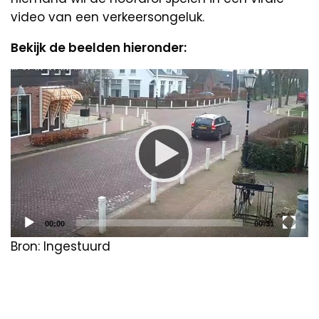
video van een verkeersongeluk.
Bekijk de beelden hieronder:
Video
Player
Current
Total
00:00
00:31
time
duration
Bron: Ingestuurd