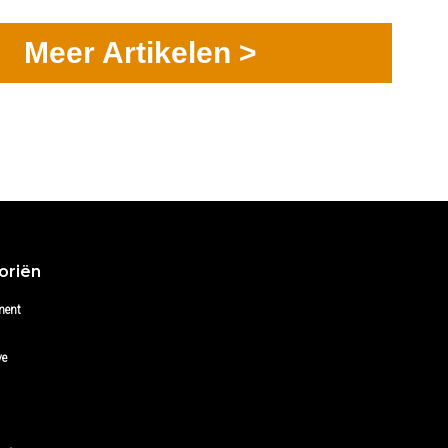
Meer Artikelen >
oriën
ment
ve