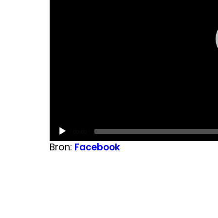
Current
00:00
time
Bron:
Facebook