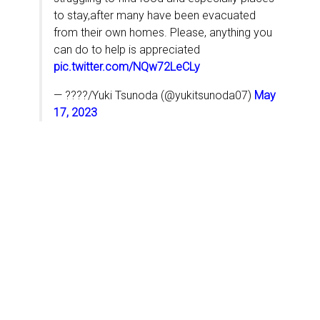
to stay,after many have been evacuated
from their own homes. Please, anything you
can do to help is appreciated
pic.twitter.com/NQw72LeCLy
— ????/Yuki Tsunoda (@yukitsunoda07)
May
17, 2023