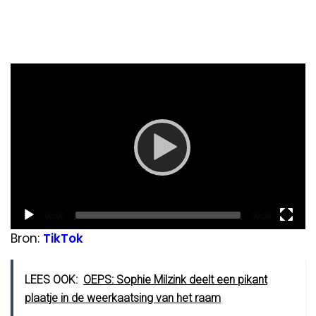
Video
Player
Current
Total
00:00
00:38
time
duration
Bron:
TikTok
LEES OOK:
OEPS: Sophie Milzink deelt een pikant
plaatje in de weerkaatsing van het raam