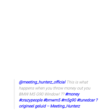
@meeting_hunterz_official
This is what
happens when you throw money out you
BMW M5 G90 Window! ??
#money
#crazypeople
#bmwm5
#m5g90
#tunedcar
?
origineel geluid – Meeting_Hunterz