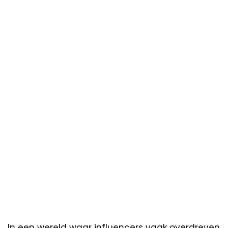
In een wereld waar influencers vaak overdreven