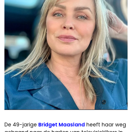
De 49-jarige
Bridget Maasland
heeft haar weg