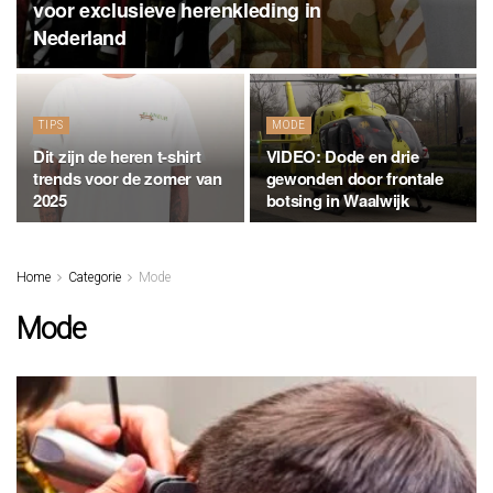
voor exclusieve herenkleding in
Nederland
TIPS
MODE
Dit zijn de heren t-shirt
VIDEO: Dode en drie
trends voor de zomer van
gewonden door frontale
2025
botsing in Waalwijk
Home
Categorie
Mode
Mode