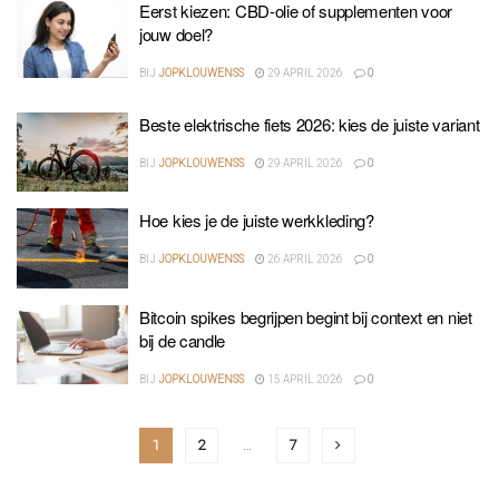
Eerst kiezen: CBD-olie of supplementen voor
jouw doel?
BIJ
JOPKLOUWENSS
29 APRIL 2026
0
Beste elektrische fiets 2026: kies de juiste variant
BIJ
JOPKLOUWENSS
29 APRIL 2026
0
Hoe kies je de juiste werkkleding?
BIJ
JOPKLOUWENSS
26 APRIL 2026
0
Bitcoin spikes begrijpen begint bij context en niet
bij de candle
BIJ
JOPKLOUWENSS
15 APRIL 2026
0
1
2
…
7