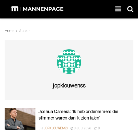
Home
Auteur
jopklouwenss
Joshua Camera: ‘Ik heb ondernemers die
slimmer waren dan ik zien falen’
BIJ
JOPKLOUWENSS
8 JULI 2026
0