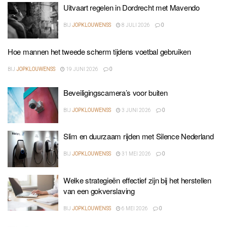
Uitvaart regelen in Dordrecht met Mavendo
BIJ
JOPKLOUWENSS
8 JULI 2026
0
Hoe mannen het tweede scherm tijdens voetbal gebruiken
BIJ
JOPKLOUWENSS
19 JUNI 2026
0
Beveiligingscamera’s voor buiten
BIJ
JOPKLOUWENSS
3 JUNI 2026
0
Slim en duurzaam rijden met Silence Nederland
BIJ
JOPKLOUWENSS
31 MEI 2026
0
Welke strategieën effectief zijn bij het herstellen
van een gokverslaving
BIJ
JOPKLOUWENSS
6 MEI 2026
0