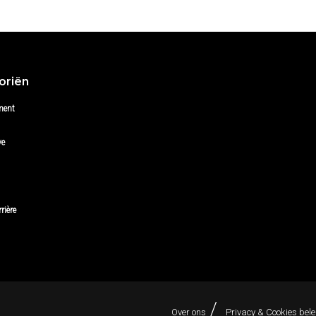
oriën
ment
ve
rière
Over ons
Privacy & Cookies bele