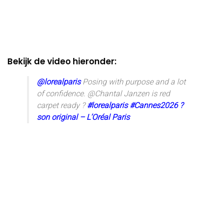
Bekijk de video hieronder:
@lorealparis
Posing with purpose and a lot
of confidence. @Chantal Janzen is red
carpet ready ?
#lorealparis
#Cannes2026
?
son original – L’Oréal Paris