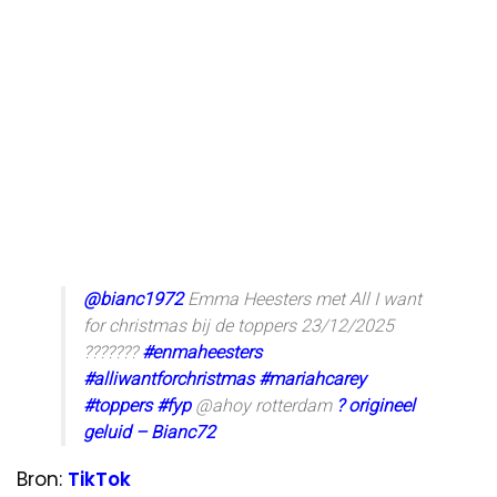
@bianc1972
Emma Heesters met All I want
for christmas bij de toppers 23/12/2025
???????
#enmaheesters
#alliwantforchristmas
#mariahcarey
#toppers
#fyp
@ahoy rotterdam
? origineel
geluid – Bianc72
Bron:
TikTok