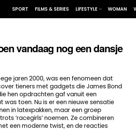
SPORT
FILMS & SERIES
LIFESTYLE
WOMAN
doen vandaag nog een dansje
vroege jaren 2000, was een fenomeen dat
ercover tieners met gadgets die James Bond
die hen opdrachten gaf vanuit een
 was toen. Nu is er een nieuwe sensatie
onnen in latexpakken, maar een groep
 trots ‘racegirls’ noemen. Ze combineren
s met een moderne twist, en de reacties