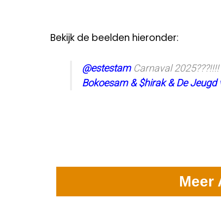
Bekijk de beelden hieronder:
@estestam
Carnaval 2025???!!!
Bokoesam & $hirak & De Jeugd 
Meer 