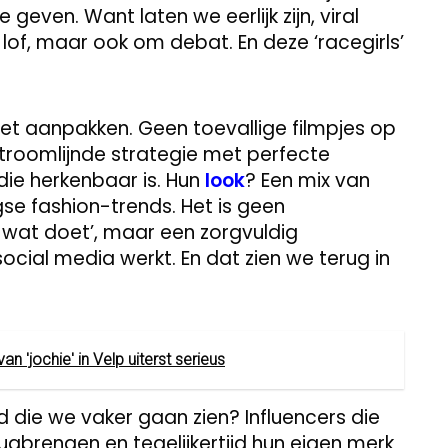
even. Want laten we eerlijk zijn, viral
 lof, maar ook om debat. En deze ‘racegirls’
het aanpakken. Geen toevallige filmpjes op
roomlijnde strategie met perfecte
l die herkenbaar is. Hun
look
? Een mix van
e fashion-trends. Het is geen
 wat doet’, maar een zorgvuldig
ial media werkt. En dat zien we terug in
n 'jochie' in Velp uiterst serieus
nd die we vaker gaan zien? Influencers die
gbrengen en tegelijkertijd hun eigen merk