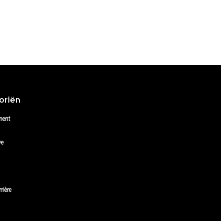
oriën
ment
ve
rière