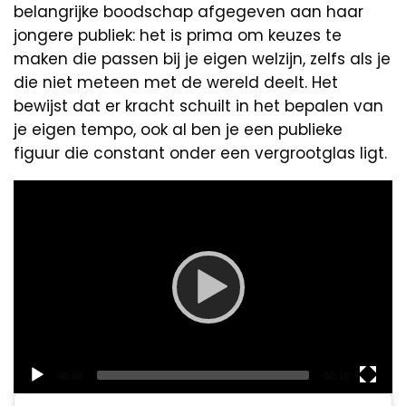
belangrijke boodschap afgegeven aan haar
jongere publiek: het is prima om keuzes te
maken die passen bij je eigen welzijn, zelfs als je
die niet meteen met de wereld deelt. Het
bewijst dat er kracht schuilt in het bepalen van
je eigen tempo, ook al ben je een publieke
figuur die constant onder een vergrootglas ligt.
Video
Player
Current
Total
00:00
00:10
time
duration