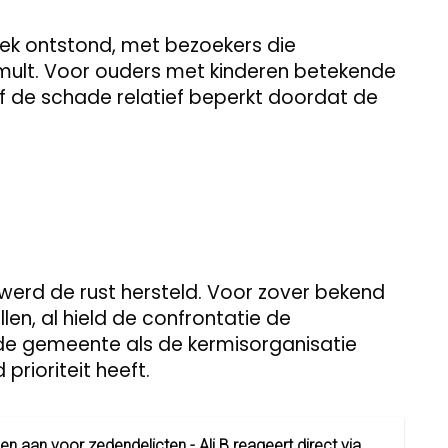
niek ontstond, met bezoekers die
mult. Voor ouders met kinderen betekende
ef de schade relatief beperkt doordat de
 werd de rust hersteld. Voor zover bekend
len, al hield de confrontatie de
de gemeente als de kermisorganisatie
 prioriteit heeft.
n aan voor zedendelicten - Ali B reageert direct via