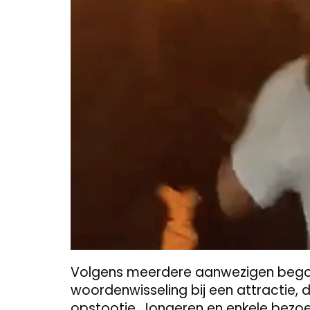
Volgens meerdere aanwezigen begon
woordenwisseling bij een attractie,
opstootje. Jongeren en enkele bezo