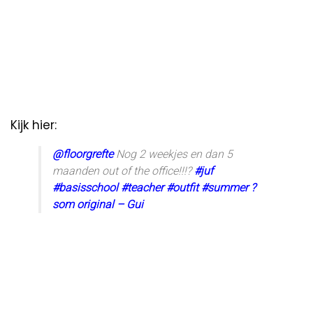
Kijk hier:
@floorgrefte
Nog 2 weekjes en dan 5
maanden out of the office!!!?
#juf
#basisschool
#teacher
#outfit
#summer
?
som original – Gui