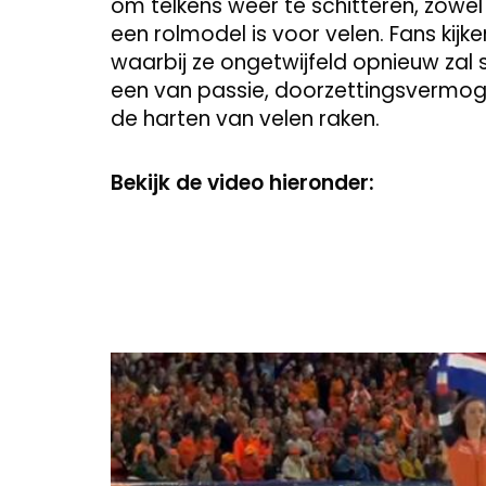
om telkens weer te schitteren, zowel 
een rolmodel is voor velen. Fans kijke
waarbij ze ongetwijfeld opnieuw zal s
een van passie, doorzettingsvermoge
de harten van velen raken.
Bekijk de video hieronder:
Video
Player