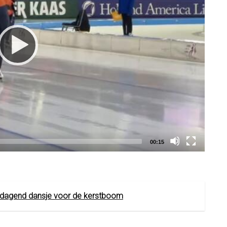
Total
00:15
duration
tdagend dansje voor de kerstboom