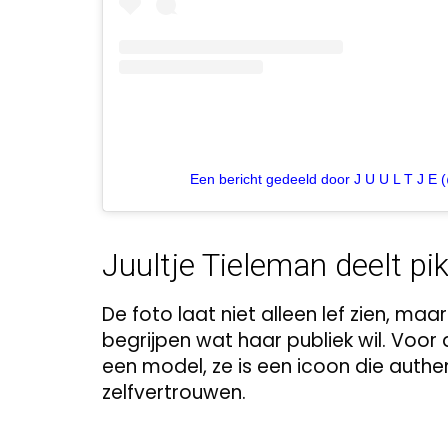
Een bericht gedeeld door J U U L T J E (
Juultje Tieleman deelt pik
De foto laat niet alleen lef zien, m
begrijpen wat haar publiek wil. Voor
een model, ze is een icoon die authen
zelfvertrouwen.