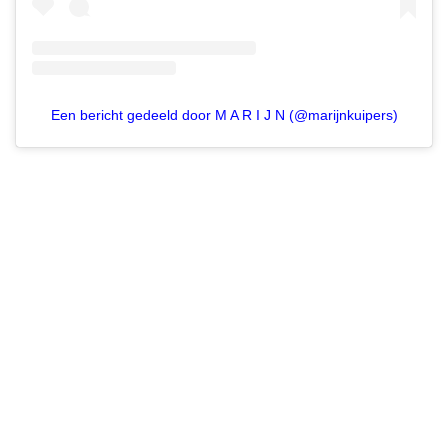
Een bericht gedeeld door M A R I J N (@marijnkuipers)