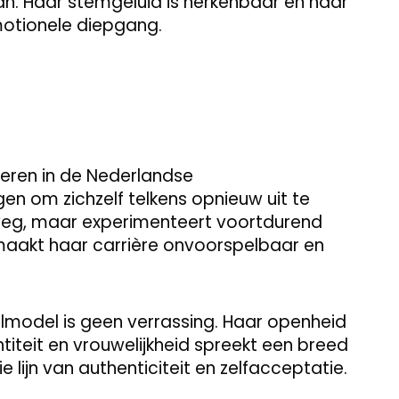
an. Haar stemgeluid is herkenbaar en haar
motionele diepgang.
eren in de Nederlandse
en om zichzelf telkens opnieuw uit te
e weg, maar experimenteert voortdurend
aakt haar carrière onvoorspelbaar en
rolmodel is geen verrassing. Haar openheid
titeit en vrouwelijkheid spreekt een breed
die lijn van authenticiteit en zelfacceptatie.