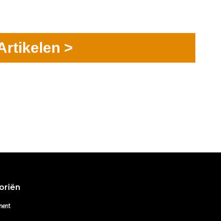
Artikelen >
oriën
ment