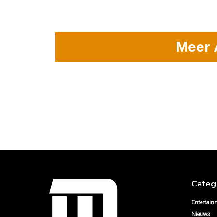
Meer 
Categ
Entertain
Nieuws