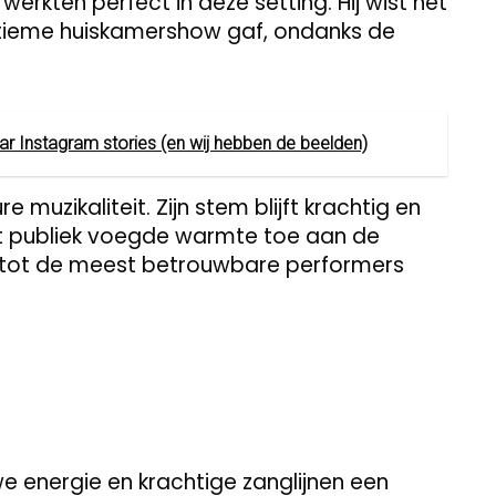
werkten perfect in deze setting. Hij wist het
 intieme huiskamershow gaf, ondanks de
aar Instagram stories (en wij hebben de beelden)
e muzikaliteit. Zijn stem blijft krachtig en
het publiek voegde warmte toe aan de
j tot de meest betrouwbare performers
e energie en krachtige zanglijnen een