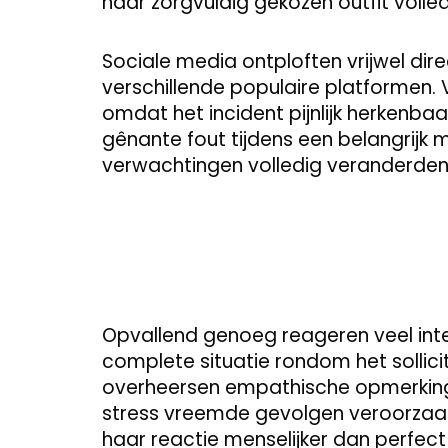
haar zorgvuldig gekozen outfit volled
Sociale media ontploften vrijwel dir
verschillende populaire platformen.
omdat het incident pijnlijk herkenb
gênante fout tijdens een belangrijk
verwachtingen volledig veranderden
Opvallend genoeg reageren veel int
complete situatie rondom het sollicit
overheersen empathische opmerkin
stress vreemde gevolgen veroorzaakt
haar reactie menselijker dan perfect