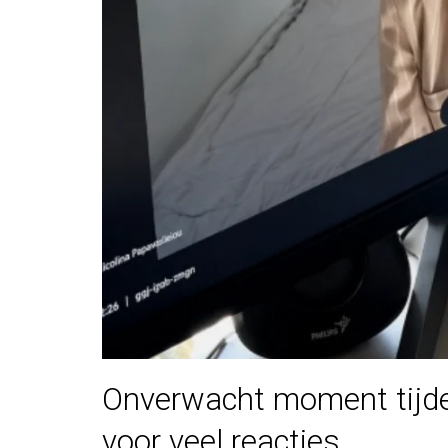
Onverwacht moment tijden
voor veel reacties