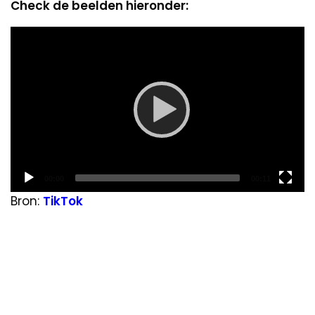
Check de beelden hieronder:
Video
Player
Current
Total
00:00
00:11
time
duration
Bron:
TikTok